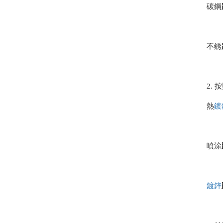
碳鋼
不銹
2.
熱
鍍
噴涂
鍍鋅