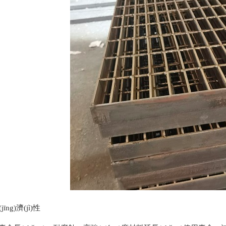
(jīng)濟(jì)性