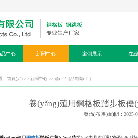
n)品中心
新聞中心
案例展示
在
置：
首頁(yè)
>>
新聞中心
>>
產(chǎn)品知識(shí)
養(yǎng)殖用鋼格板踏步板優(y
發(fā)布時(shí)間：2025-0
養(yǎng)殖
用
鋼格板
踏板
在
養(yǎng)殖
業(yè)中具有明顯的優(yōu)勢(sh