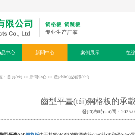
n)品中心
新聞中心
案例展示
在
置：
首頁(yè)
>>
新聞中心
>>
產(chǎn)品知識(shí)
齒型平臺(tái)鋼格板的
發(fā)布時(shí)間：2025-0
齒型
平臺(tái)
鋼格板
由于其獨(dú)特的防滑齒設(shè)計(jì)和優(yōu