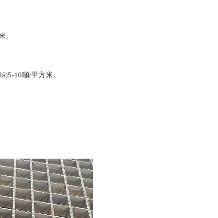
。
)5-10噸/平方米。