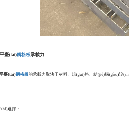
臺(tái)
鋼格板
承載力
平臺(tái)
鋼格板
的承載力取決于材料、規(guī)格、結(jié)構(gòu)
zhì)選擇：